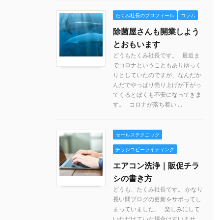
たくみ社長のプロフィール
コラム
除菌屋さんも開業しよう
とおもいます
どうもたくみ社長です。 最近ま
でコロナということもありゆっく
りとしていたのですが、なんだか
んだでやっぱり売り上げが下がっ
てくるとぼくも不安になってきま
す。 コロナが落ち着い ...
セールステクニック
チラシコピーライティング
エアコン洗浄｜販促チラ
シの書き方
どうも、たくみ社長です。 かなり
長い間ブログの更新をサボってし
まっていました。 楽しみにして
いただけていた場合はすいませ