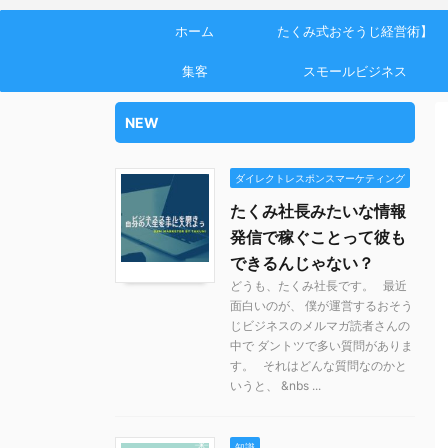
ホーム
たくみ式おそうじ経営術】
集客
スモールビジネス
NEW
ダイレクトレスポンスマーケティング
たくみ社長みたいな情報
発信で稼ぐことって彼も
できるんじゃない？
どうも、たくみ社長です。 最近
面白いのが、 僕が運営するおそう
じビジネスのメルマガ読者さんの
中で ダントツで多い質問がありま
す。 それはどんな質問なのかと
いうと、 &nbs ...
知識