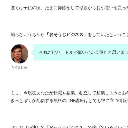
ぼくは子供の頃、
たまに掃除をして
母親からお小遣いを
貰っ
知らないうちから
「おそうじビジネス」
をしていた
というこ
それだけハードルが低いという事だと思いま
たくみ社長
もし、
今現在あなたが転職や副業、
独立して起業しようとお
きっとぼくが配信する
無料のLINE講座
は
とても役に立つ情報
ぼくだけが決して
「おそうじビジネス」で
稼げているという