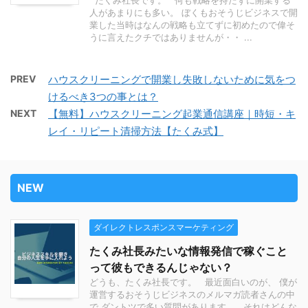
たくみ社長です。 何も戦略を持たずに開業する
人があまりにも多い。 ぼくもおそうじビジネスで開
業した当時はなんの戦略も立てずに初めたので偉そ
うに言えたクチではありませんが・・ ...
PREV
ハウスクリーニングで開業し失敗しないために気をつ
けるべき3つの事とは？
NEXT
【無料】ハウスクリーニング起業通信講座｜時短・キ
レイ・リピート清掃方法【たくみ式】
NEW
ダイレクトレスポンスマーケティング
たくみ社長みたいな情報発信で稼ぐこと
って彼もできるんじゃない？
どうも、たくみ社長です。 最近面白いのが、 僕が
運営するおそうじビジネスのメルマガ読者さんの中
で ダントツで多い質問があります。 それはどんな