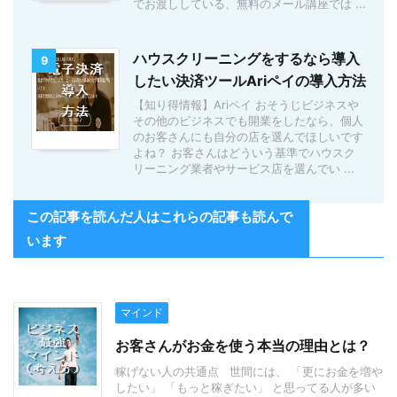
でお渡ししている、無料のメール講座では ...
ハウスクリーニングをするなら導入
9
したい決済ツールAriペイの導入方法
【知り得情報】Ariペイ おそうじビジネスや
その他のビジネスでも開業をしたなら、個人
のお客さんにも自分の店を選んでほしいです
よね？ お客さんはどういう基準でハウスク
リーニング業者やサービス店を選んでい ...
この記事を読んだ人はこれらの記事も読んで
います
マインド
お客さんがお金を使う本当の理由とは？
稼げない人の共通点 世間には、 「更にお金を増や
したい」 「もっと稼ぎたい」 と思ってる人が多い