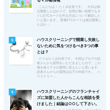
るマル秘情報
こんにちは！ たくみ社長です。 今日は独
立開業したばかりで、信用が無い状態でもす
ぐにETCカードを作る方法について解説した
いと思います。 普通ETCカードは独立開業し
たばか ...
ハウスクリーニングで開業し失敗し
5
ないために気をつけるべき3つの事
とは？
どうもたくみ社長です。 今回はブログの読
者さんから質問をいただきましたので、この
場を借りてその質問に答えたいと思います。
読者さんからの質問は以下の内容です。 ハ
ウスクリー ...
ハウスクリーニングのフランチャイ
6
ズに加盟した人からこんな相談を受
けました｜結論は○○して下さい。