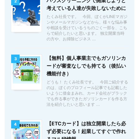
ハウスクリーニングで開業しようと
2
考えている人達が失敗しないために
たくみ社長です。 今回、ぼくがLINEマガジ
ンやメールマガジンなどから、様々な悩み事
や相談を受けているうちのごく一部を、こち
らで紹介したいと思います。 独立開業当時
の方や、お掃除ビジネス ...
【無料】個人事業主でもガソリンカ
3
ードが審査なしでも持てる（後払い
機能付き）
どうも！ たくみ社長です。 今回ご紹介する
のは、ぼくのプロフィール記事でも記載した
いように借金まみれ、カード会社がブラック
でも作る事ができたガソリンカードを作る方
法を紹介したいと思います ...
【ETCカード】は独立開業したら必
4
ず必要になる！起業してすぐで作れ