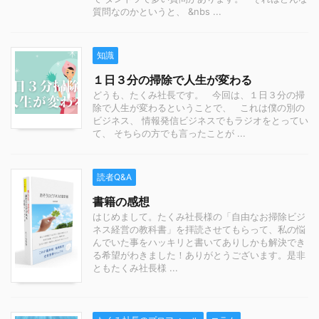
質問なのかというと、 &nbs ...
知識
１日３分の掃除で人生が変わる
どうも、たくみ社長です。 今回は、１日３分の掃
除で人生が変わるということで、 これは僕の別の
ビジネス、 情報発信ビジネスでもラジオをとってい
て、 そちらの方でも言ったことが ...
読者Q&A
書籍の感想
はじめまして。たくみ社長様の「自由なお掃除ビジ
ネス経営の教科書」を拝読させてもらって、私の悩
んでいた事をハッキリと書いてありしかも解決でき
る希望がわきました！ありがとうございます。是非
ともたくみ社長様 ...