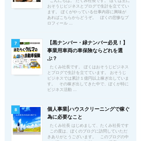
こんにちは。 たくみ社長です。 ぼくは主に
おそうじビジネスとブログで生計を立ててい
ます。 ぼくがやっている仕事内容に興味が
あればこちらからどうぞ。 ぼくの悲惨なプ
ロフィール ...
【黒ナンバー・緑ナンバー必見！】
7
事業用車両の車保険ならどれを選
ぶ？
たくみ社長です。 ぼくはおそうじビジネス
とブログで生計を立てています。 おそうじ
ビジネスでは累計１億円以上稼ぎ出していま
す。 その稼ぎ出してきた中で、ぼくが特に
ビジネス活動 ...
個人事業|ハウスクリーニングで稼ぐ
8
為に必要なこと
たくみ社長 はじめまして、たくみ社長です
この度は、ぼくのブログに訪問していただ
きありがとうございます。 このブログの中