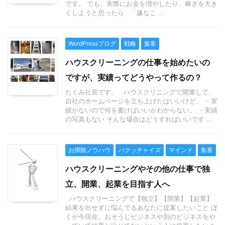
です。 でも、実際にお金を増やしたり、稼ぎを大き
くしようと思ったら 「嫌なこ ...
WordPressブログ
戦略
集客
ハウスクリーニングの仕事を始めたいの
ですが、実績ってどうやって作るの？
たくみ社長です。 ハウスクリニングで開業して、
自社のホームページを立ち上げたはいいけど、 ・実
績がないので何を書けばいいかわからない。 ・実績
の写真もない そんな場合はどうすればいいです ...
お掃除ノウハウ
パクッチャイズ
マインド
集客
ハウスクリーニングやその他の仕事で独
立、開業、起業を目指す人へ
ハウスクリーニングで【独立】【開業】【起業】
結果を出せずに悩んでるあなたに提案したいこと ぼ
くが今現在、おそうじビジネスや別のビジネスをや