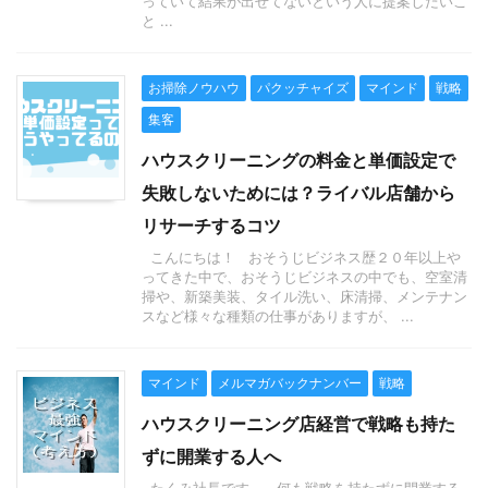
っていて結果が出せてないという人に提案したいこ
と ...
お掃除ノウハウ
パクッチャイズ
マインド
戦略
集客
ハウスクリーニングの料金と単価設定で
失敗しないためには？ライバル店舗から
リサーチするコツ
こんにちは！ おそうじビジネス歴２０年以上や
ってきた中で、おそうじビジネスの中でも、空室清
掃や、新築美装、タイル洗い、床清掃、メンテナン
スなど様々な種類の仕事がありますが、 ...
マインド
メルマガバックナンバー
戦略
ハウスクリーニング店経営で戦略も持た
ずに開業する人へ